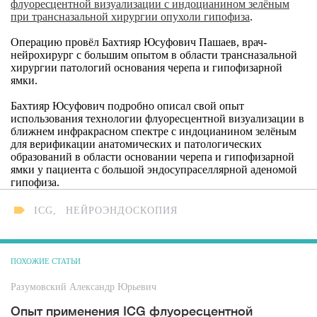
флуоресцентной визуализации с индоцианином зелёным
при трансназальной хирургии опухоли гипофиза
.
Операцию провёл Бахтияр Юсуфович Пашаев, врач-
нейрохирург с большим опытом в области трансназальной
хирургии патологий основания черепа и гипофизарной
ямки.
Бахтияр Юсуфович подробно описал свой опыт
использования технологии флуоресцентной визуализации в
ближнем инфракрасном спектре с индоцианином зелёным
для верификации анатомических и патологических
образований в области основании черепа и гипофизарной
ямки у пациента с большой эндосупраселлярной аденомой
гипофиза.
ICG
,
НЕЙРОЭНДОСКОПИЯ
ПОХОЖИЕ СТАТЬИ
Разумовский Александр Юрьевич
Опыт применения ICG флуоресцентной