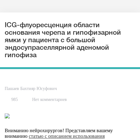
ICG-флуоресценция области
основания черепа и гипофизарной
ямки у пациента с большой
эндосупраселлярной аденомой
гипофиза
Пашаев Бахтияр Юсуфович
985
Нет комментариев
Вниманию нейрохирургов! Представляем вашему
вниманию
статью
с описанием использования