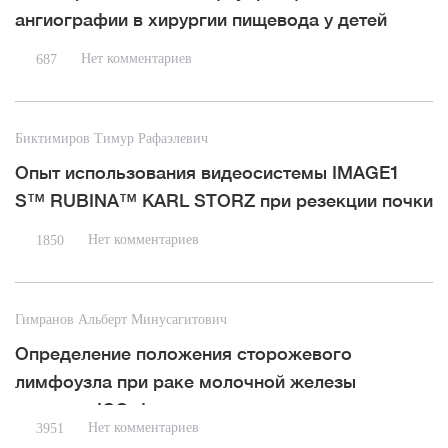
ангиографии в хирургии пищевода у детей
Нет комментариев
687
Биктимиров Тимур Рафаэлевич
Опыт использования видеосистемы IMAGE1
S™ RUBINA™ KARL STORZ при резекции почки
Нет комментариев
1850
Гимранов Альберт Минусагитович
Определение положения сторожевого
лимфоузла при раке молочной железы
методом ICG-флуоресценции
Нет комментариев
3951