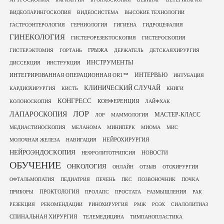
ВИДЕОЛАРИНГОСКОПИЯ
ВИДЕОСИСТЕМА
ВЫСОКИЕ ТЕХНОЛОГИИ
ГАСТРОЭНТЕРОЛОГИЯ
ГЕРНИОЛОГИЯ
ГИГИЕНА
ГИДРОЦЕФАЛИЯ
ГИНЕКОЛОГИЯ
ГИСТЕРОРЕЗЕКТОСКОПИЯ
ГИСТЕРОСКОПИЯ
ГРЫЖА
ГИСТЕРЭКТОМИЯ
ГОРТАНЬ
ДЕРЖАТЕЛЬ
ДЕТСКАЯХИРУРГИЯ
ИНСТРУМЕНТЫ
ДИССЕКЦИЯ
ИНСТРУКЦИЯ
ИНТЕРВЬЮ
ИНТЕГРИРОВАННАЯ ОПЕРАЦИОННАЯ OR1™
ИНТУБАЦИЯ
КЛИНИЧЕСКИЙ СЛУЧАЙ
КАРДИОХИРУРГИЯ
КИСТЬ
КНИГИ
КОНГРЕСС
КОНФЕРЕНЦИЯ
КОЛОНОСКОПИЯ
ЛАЙФХАК
ЛОР
ЛАПАРОСКОПИЯ
МАСТЕР-КЛАСС
ЛОР
МАММОЛОГИЯ
МЕДИАСТИНОСКОПИЯ
МЕЛАНОМА
МИНИПЕРК
МИОМА
МИС
НЕЙРОХИРУРГИЯ
МОЛОЧНАЯ ЖЕЛЕЗА
НАВИГАЦИЯ
НЕЙРОЭНДОСКОПИЯ
НОВОСТИ
НЕФРОЛИТОТРИПСИЯ
ОБУЧЕНИЕ
ОНКОЛОГИЯ
ОНЛАЙН
ОТЗЫВ
ОТОХИРУРГИЯ
ОФТАЛЬМОПАТИЯ
ПЕДИАТРИЯ
ПЕЧЕНЬ
ПКС
ПОЗВОНОЧНИК
ПОЧКА
ПРОКТОЛОГИЯ
ПРИБОРЫ
ПРОЛАПС
ПРОСТАТА
РАЗМЫШЛЕНИЯ
РАК
РЕЗЕКЦИЯ
РЕКОМЕНДАЦИИ
РИНОХИРУРГИЯ
РМЖ
РОЭХ
СИАЛОЛИТИАЗ
СПИНАЛЬНАЯ ХИРУРГИЯ
ТЕЛЕМЕДИЦИНА
ТИМПАНОПЛАСТИКА