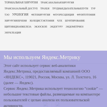
ТОРАКАЛЬНАЯ ХИРУРГИЯ
ТРАНСАНАЛЬНАЯХИРУРГИЯ
ТРАНСНАЗАЛЬНЫЙ ДОСТУП
ТРАХЕЯ
ТРУДНЫЕДЫХАТЕЛЬНЫЕПУТИ
ТУР
УРОЛОГИЯ
ТЭО
ФЕТОХИРУРГИЯ
ФЛУОРЕСЦЕНЦИЯ
ФРОНТОТОМИЯ
ХИРУРГИЯПЕЧЕНИ
ХОЛЕЦИСТЭКТОМИЯ
ЧЛХ
ШУНТИРОВАНИЕ
ЩИТОВИДНАЯЖЕЛЕЗА
ЭКЗОСКОП
ЭНДОГУРУ
ЭНДОМЕТРИОЗ
ЭНУКЛЕАЦИЯ
Мы используем Яндекс.Метрику
Этот сайт использует сервис веб-аналитики
Все о минимально-инвазивной хирургии
Яндекс.Метрика, предоставляемый компанией ООО
«ЯНДЕКС», 119021, Россия, Москва, ул. Л. Толстого, 16
(далее — Яндекс).
Сервис Яндекс.Метрика использует технологию “cookie” —
© 2001–2026, Эндогуру.
небольшие текстовые файлы, размещаемые на компьютере
Все права защищены. Любое копирование без
согласования с правообладателем запрещено.
пользователей с целью анализа их пользовательской
активности.