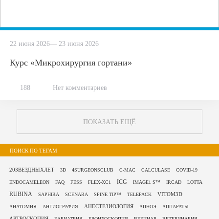
22 июня 2026— 23 июня 2026
Курс «Микрохирургия гортани»
188
Нет комментариев
ПОКАЗАТЬ ЕЩЁ
ПОИСК ПО ТЕГАМ
20ЗВЕЗДНЫХЛЕТ
3D
4SURGEONSCLUB
C-MAC
CALCULASE
COVID-19
ICG
ENDOCAMELEON
FAQ
FESS
FLEX-XC1
IMAGE1 S™
IRCAD
LOTTA
RUBINA
VITOM3D
SAPHIRA
SCENARA
SPINE TIP™
TELEPACK
АНЕСТЕЗИОЛОГИЯ
АНАТОМИЯ
АНГИОГРАФИЯ
АПНОЭ
АППАРАТЫ
АРТРОСКОПИЯ
БАРИАТРИЯ
БРОНХОСКОПИЯ
ВЕБИНАР
ВЕТЕРИНАРИЯ