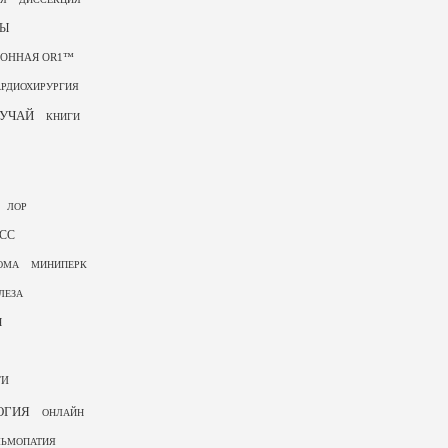
ТЫ
ИОННАЯ OR1™
РДИОХИРУРГИЯ
УЧАЙ
КНИГИ
ЛОР
СС
ОМА
МИНИПЕРК
ЛЕЗА
Я
ТИ
ОГИЯ
ОНЛАЙН
ЛЬМОПАТИЯ