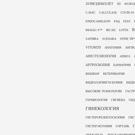
20ЗВЕЗДНЫХЛЕТ
3D
4SURG
C-MAC
CALCULASE
COVID-19
ENDOCAMELEON
FAQ
FESS
R
IMAGE1 S™
IRCAD
LOTTA
SAPHIRA
SCENARA
SPINE TI
VITOM3D
АНАТОМИЯ
АНГИО
АНЕСТЕЗИОЛОГИЯ
АПНОЭ
АРТРОСКОПИЯ
БАРИАТРИЯ
ВЕБИНАР
ВЕТЕРИНАРИЯ
ВИДЕОЛАРИНГОСКОПИЯ
ВИДЕ
ВЫСОКИЕ ТЕХНОЛОГИИ
ГАСТ
ГЕРНИОЛОГИЯ
ГИГИЕНА
ГИД
ГИНЕКОЛОГИЯ
ГИСТЕРОРЕЗЕКТОСКОПИЯ
ГИС
ГИСТЕРЭКТОМИЯ
ГОРТАНЬ
ДЕРЖАТЕЛЬ
ДЕТСКАЯХИРУРГ