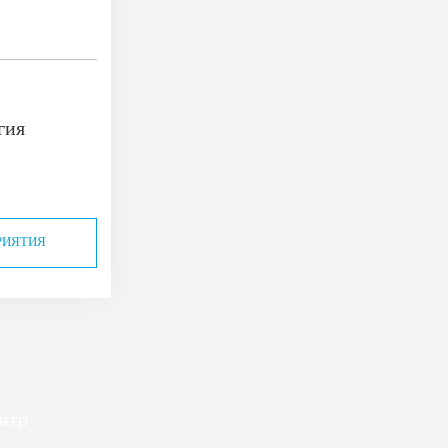
гия
РИЯТИЯ
нтр