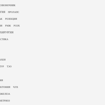
ОЗВОНОЧНИК
ОГИЯ
ПРОЛАПС
АК
РЕЗЕКЦИЯ
ИЯ
РМЖ
РОЭХ
ХИРУРГИЯ
СТИКА
АХЕЯ
ТУР
ТЭО
ИЯ
ЭКТОМИЯ
ЧЛХ
ЯЖЕЛЕЗА
МЕТРИОЗ