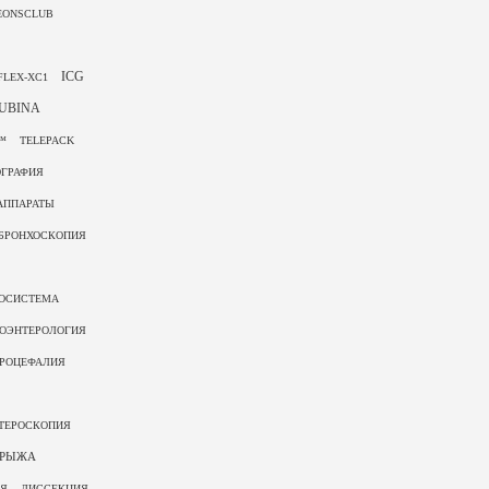
EONSCLUB
ICG
FLEX-XC1
UBINA
P™
TELEPACK
ГРАФИЯ
АППАРАТЫ
БРОНХОСКОПИЯ
ОСИСТЕМА
РОЭНТЕРОЛОГИЯ
РОЦЕФАЛИЯ
ТЕРОСКОПИЯ
ГРЫЖА
ИЯ
ДИССЕКЦИЯ