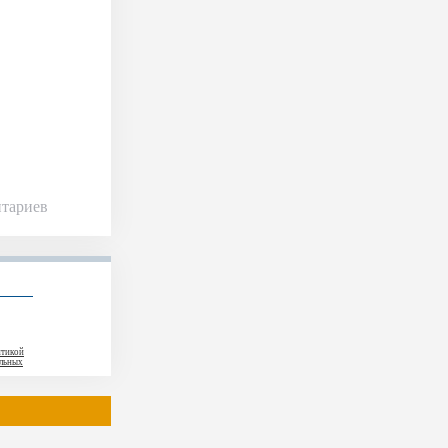
нтариев
тикой
альных