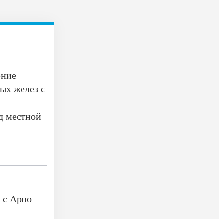
ение
ых желез с
д местной
 с Арно