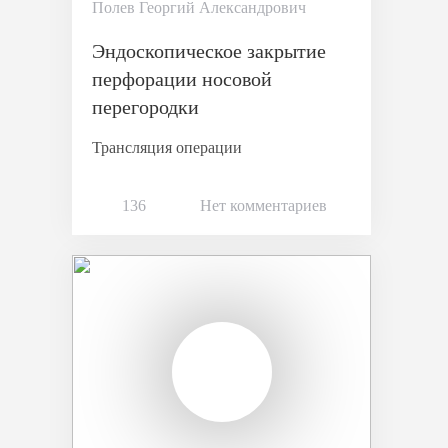
Полев Георгий Александрович
Эндоскопическое закрытие
перфорации носовой
перегородки
Трансляция операции
136
Нет комментариев