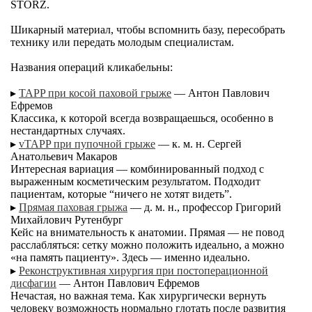
STORZ.
Шикарный материал, чтобы вспомнить базу, пересобрать
технику или передать молодым специалистам.
Названия операций кликабельны:
▸
TAPP при косой паховой грыже
— Антон Павлович
Ефремов
Классика, к которой всегда возвращаешься, особенно в
нестандартных случаях.
▸
vTAPP при пупочной грыже
— к. м. н. Сергей
Анатольевич Макаров
Интересная вариация — комбинированный подход с
выраженным косметическим результатом. Подходит
пациентам, которые “ничего не хотят видеть”.
▸
Прямая паховая грыжа
— д. м. н., профессор Григорий
Михайлович Рутенбург
Кейс на внимательность к анатомии. Прямая — не повод
расслабляться: сетку можно положить идеально, а можно
«на память пациенту». Здесь — именно идеально.
▸
Реконструктивная хирургия при постоперационной
дисфагии
— Антон Павлович Ефремов
Нечастая, но важная тема. Как хирургически вернуть
человеку возможность нормально глотать после развития