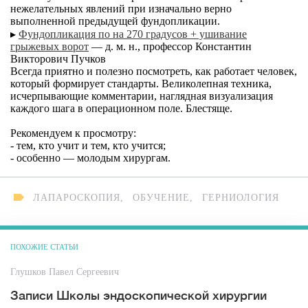
нежелательных явлений при изначально верно
выполненной предыдущей фундопликации.
▸
Фундопликация по на 270
градусов
+ ушивание
грыжевых ворот
— д. м. н., профессор Константин
Викторович Пучков
Всегда приятно и полезно посмотреть, как работает человек,
который формирует стандарты. Великолепная техника,
исчерпывающие комментарии, наглядная визуализация
каждого шага в операционном поле. Блестяще.
Рекомендуем к просмотру:
- тем, кто учит и тем, кто учится;
- особенно — молодым хирургам.
ЛАПАРОСКОПИЯ
,
ОБУЧЕНИЕ
,
ГЕРНИОЛОГИЯ
ПОХОЖИЕ СТАТЬИ
Глушков Павел Сергеевич
Записи Школы эндоскопической хирургии