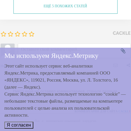
ЕЩЁ 5 ПОХОЖИХ СТАТЕЙ
Мы используем Яндекс.Метрику
Новые
Этот сайт использует сервис веб-аналитики
Яндекс.Метрика, предоставляемый компанией ООО
«ЯНДЕКС», 119021, Россия, Москва, ул. Л. Толстого, 16
(далее — Яндекс).
Никто ещё не оставил комментариев, станьте первым.
Сервис Яндекс.Метрика использует технологию “cookie” —
небольшие текстовые файлы, размещаемые на компьютере
пользователей с целью анализа их пользовательской
КОММЕНТАРИИ ДЛЯ САЙТА
CACKL
E
активности.
Все о минимально-инвазивной хирургии
Я согласен