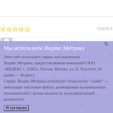
Мы используем Яндекс.Метрику
Новые
Этот сайт использует сервис веб-аналитики
Яндекс.Метрика, предоставляемый компанией ООО
«ЯНДЕКС», 119021, Россия, Москва, ул. Л. Толстого, 16
(далее — Яндекс).
Никто ещё не оставил комментариев, станьте первым.
Сервис Яндекс.Метрика использует технологию “cookie” —
небольшие текстовые файлы, размещаемые на компьютере
пользователей с целью анализа их пользовательской
КОММЕНТАРИИ ДЛЯ САЙТА
CACKL
E
активности.
Все о минимально-инвазивной хирургии
Я согласен