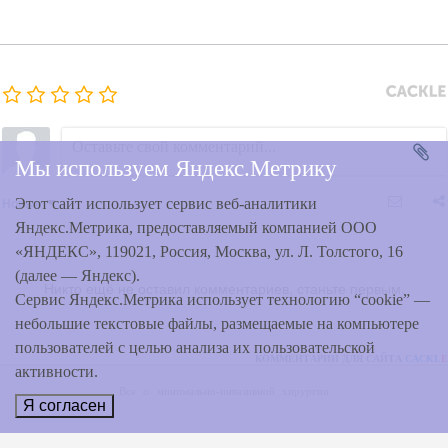
Мы используем Яндекс.Метрику
Новые
Этот сайт использует сервис веб-аналитики
Яндекс.Метрика, предоставляемый компанией ООО
«ЯНДЕКС», 119021, Россия, Москва, ул. Л. Толстого, 16
(далее — Яндекс).
Никто ещё не оставил комментариев, станьте первым.
Сервис Яндекс.Метрика использует технологию “cookie” —
небольшие текстовые файлы, размещаемые на компьютере
пользователей с целью анализа их пользовательской
КОММЕНТАРИИ ДЛЯ САЙТА
CACKL
E
активности.
Все о минимально-инвазивной хирургии
Я согласен