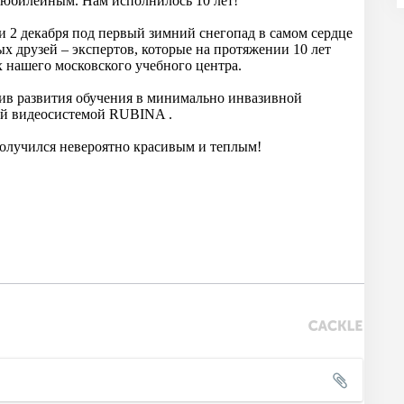
 юбилейным. Нам исполнилось 10 лет!
и 2 декабря под первый зимний снегопад в самом сердце
х друзей – экспертов, которые на протяжении 10 лет
х нашего московского учебного центра.
ив развития обучения в минимально инвазивной
вой видеосистемой RUBINA .
получился невероятно красивым и теплым!