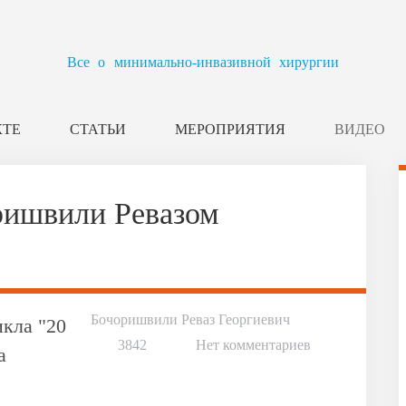
Все о минимально-инвазивной хирургии
КТЕ
СТАТЬИ
МЕРОПРИЯТИЯ
ВИДЕО
ришвили Ревазом
Бочоришвили Реваз Георгиевич
икла "20
3842
Нет комментариев
а