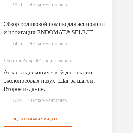
1096
Нет комментариев
Обзор роликовой помпы для аспирации
и ирригации ENDOMAT® SELECT
1425
Нет комментариев
Лопатин Андрей Станиславович
Атлас эндоскопической диссекции
околоносовых пазух. Шаг за шагом.
Второе издание.
1691
Нет комментариев
ЕЩЁ 5 ПОХОЖИХ ВИДЕО