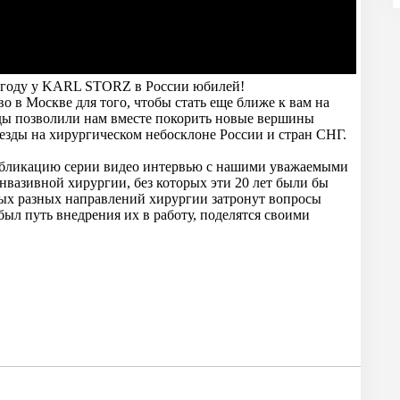
ом году у KARL STORZ в России юбилей!
о в Москве для того, чтобы стать еще ближе к вам на
ды позволили нам вместе покорить новые вершины
езды на хирургическом небосклоне России и стран СНГ.
публикацию серии видео интервью с нашими уважаемыми
вазивной хирургии, без которых эти 20 лет были бы
ых разных направлений хирургии затронут вопросы
был путь внедрения их в работу, поделятся своими