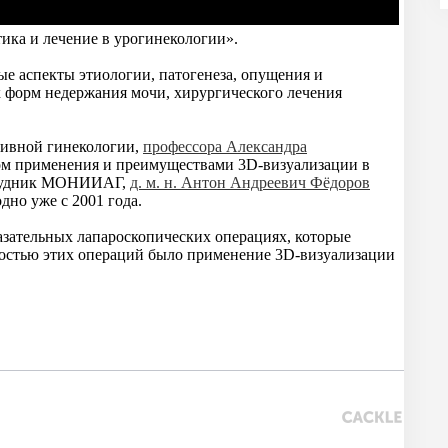
ка и лечение в урогинекологии».
е аспекты этиологии, патогенеза, опущения и
 форм недержания мочи, хирургического лечения
тивной гинекологии,
профессора Александра
том применения и преимуществами 3D-визуализации в
отрудник МОНИИАГ,
д. м. н. Антон Андреевич Фёдоров
дно уже с 2001 года.
азательных лапароскопических операциях, которые
остью этих операций было применение 3D-визуализации