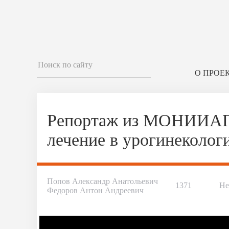
О ПРОЕ
Репортаж из МОНИИАГ 
лечение в урогинеколог
Попов Александр Анатольевич
1371
Не
Федоров Антон Андреевич