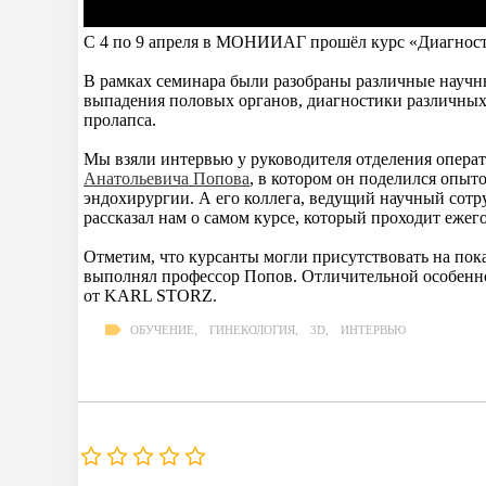
С 4 по 9 апреля в МОНИИАГ прошёл курс «Диагности
В рамках семинара были разобраны различные научны
выпадения половых органов, диагностики различных
пролапса.
Мы взяли интервью у руководителя отделения опера
Анатольевича Попова
, в котором он поделился опы
эндохирургии. А его коллега, ведущий научный с
рассказал нам о самом курсе, который проходит ежего
Отметим, что курсанты могли присутствовать на пок
выполнял профессор Попов. Отличительной особенн
от KARL STORZ.
ОБУЧЕНИЕ
,
ГИНЕКОЛОГИЯ
,
3D
,
ИНТЕРВЬЮ